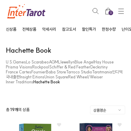
0
신상품
전체상품
악세사리
참고도서
할인특가
한정수량
난이
Hachette Book
U.S.Games
Lo Scarabeo
AGM
Llewellyn
Blue Angel
Hay House
Prisma Visions
Rockpool
Schiffer & Red Feather
Deckstiny
France Cartes
Fournier
Baba Store
Tarroco Studio
Tarotmania
인디덱
국내출판
Insight Eitions
Union Square
Red Wheel/Weiser
Inner Traditions
Hachette Book
총
19
개
의 상품