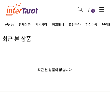
0
신상품
전체상품
악세사리
참고도서
할인특가
한정수량
난이
최근 본 상품
최근 본 상품이 없습니다.
클카드