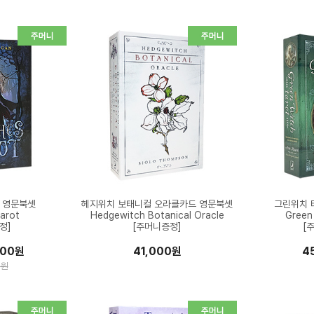
 영문북셋
헤지위치 보태니컬 오라클카드 영문북셋
그린위치 
arot
Hedgewitch Botanical Oracle
Green
정]
[주머니증정]
[
000원
41,000원
4
0원