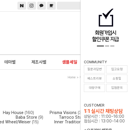
0
테마별
제조사별
샘플세일
COMMUNITY
질문과답변
입고요청
Home
>
제조사별
>
Llewellyn
베스트리뷰
쇼핑팁
대량구매
입점문의
CUSTOMER
1:1 실시간 채팅상담
Hay House
(160)
Prisma Visions
(31)
상담시간 : 11:00~16:00
)
Baba Store
(9)
Tarroco Studio
(18)
점심시간 : 13:00~14:00
ed Wheel/Weiser
(15)
Inner Traditions
(11)