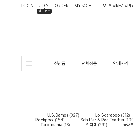
LOGIN
JOIN
ORDER
MYPAGE
인터타로 리뷰
할인쿠폰
인터타로 회원
인터타로 적립
신상품
전체상품
악세사리
U.S.Games
(327)
Lo Scarabeo
(312)
Rockpool
(154)
Schiffer & Red Feather
(10
Tarotmania
(13)
인디덱
(291)
국내