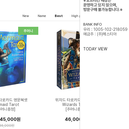
※오프라인 매장은
운영하고 있지 않으며,
방문구매 불가능합니다.※
New
Name
Best
High price
Low price
BANK INFO
우리 : 1005-102-218059
예금주 : (주)헤스티아
TODAY VIEW
타로카드 영문북셋
위자드 타로카드 영문북셋
maid Tarot
Wizards Tarot
주머니증정]
[주머니증정]
45,000원
46,000원
46,000원