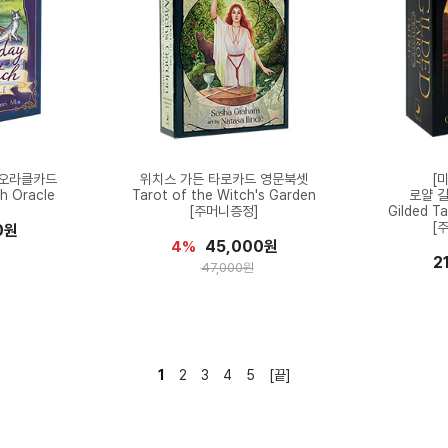
 오라클카드
위치스 가든 타로카드 영문북셋
[
h Oracle
Tarot of the Witch's Garden
로얄 
[주머니증정]
Gilded Ta
[
0원
45,000원
4%
2
47,000원
1
2
3
4
5
[끝]