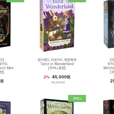
즈]
원더랜드 타로카드 영문북셋
[
로카드
Tarot in Wonderland
위치
rot Mini
[주머니증정]
Witche
정]
[
45,000원
2%
0원
2
46,000원