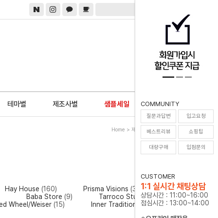
0
테마별
제조사별
샘플세일
COMMUNITY
질문과답변
입고요청
Home
>
제조사별
>
Baba Store
베스트리뷰
쇼핑팁
대량구매
입점문의
CUSTOMER
1:1 실시간 채팅상담
Hay House
(160)
Prisma Visions
(31)
상담시간 : 11:00~16:00
)
Baba Store
(9)
Tarroco Studio
(18)
점심시간 : 13:00~14:00
ed Wheel/Weiser
(15)
Inner Traditions
(11)