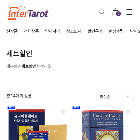
0
신상품
전체상품
악세사리
참고도서
할인특가
한정수량
난이
세트할인
개봉할인
세트할인
한정세일
총
14
개
의 상품