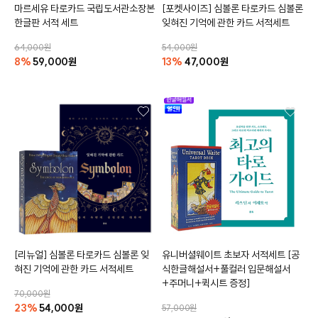
마르세유 타로카드 국립도서관소장본
[포켓사이즈]
심볼론 타로카드
심볼론
한글판
서적 세트
잊혀진 기억에 관한 카드 서적세트
64,000원
54,000원
클카드
8%
59,000원
13%
47,000원
[리뉴얼]
심볼론 타로카드
심볼론 잊
유니버셜웨이트 초보자 서적세트
[공
혀진 기억에 관한 카드 서적세트
식한글해설서+풀컬러 입문해설서
+주머니+퀵시트 증정]
70,000원
23%
54,000원
57,000원