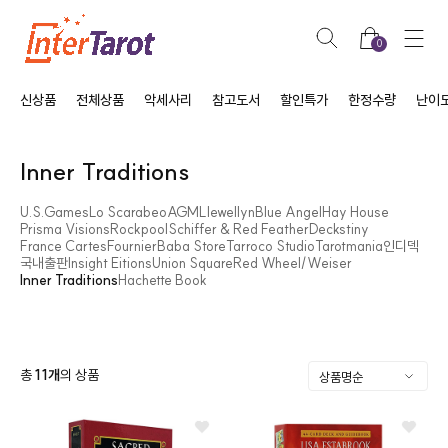
0
신상품
전체상품
악세사리
참고도서
할인특가
한정수량
난이
Inner Traditions
U.S.Games
Lo Scarabeo
AGM
Llewellyn
Blue Angel
Hay House
Prisma Visions
Rockpool
Schiffer & Red Feather
Deckstiny
France Cartes
Fournier
Baba Store
Tarroco Studio
Tarotmania
인디덱
국내출판
Insight Eitions
Union Square
Red Wheel/Weiser
Inner Traditions
Hachette Book
총
11
개
의 상품