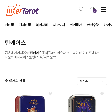
0
신상품
전체상품
악세사리
참고도서
할인특가
한정수량
난이
틴케이스
금은박
메이저22장
틴케이스
동식물
마르세유
다크.고딕
여성,여신
흑백타로
다문화
미니사이즈
원형/사각/하트
문학
총
41
개
의 상품