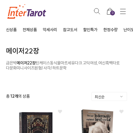
0
신상품
전체상품
악세사리
참고도서
할인특가
한정수량
난이
메이저22장
금은박
메이저22장
틴케이스
동식물
마르세유
다크.고딕
여성,여신
흑백타로
다문화
미니사이즈
원형/사각/하트
문학
총
12
개
의 상품