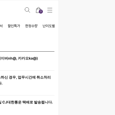
0
서
할인특가
한정수량
난이도별
테마별
제조사별
샘플세일
네이버nh@, 카카오ka@)
소하신 경우, 업무시간에 취소처리
.
일 CJ대한통운 택배로 발송됩니다.