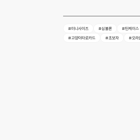
#미니사이즈
#심볼론
#틴케이스
#고양이타로카드
#초보자
#오라