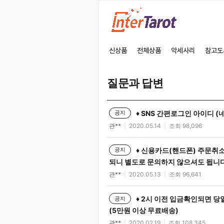
신상품
전체상품
악세사리
참고도
질문과 답변
♦ SNS 간편로그인 아이디 (
공지
관**
2020.05.14
조회 98,096
♦ 신용카드(핸드폰) 주문취
공지
되니 별도로 문의하지 않으셔도 됩니다
관**
2020.05.13
조회 96,641
♦ 2시 이전 입금확인되면 당
공지
(5만원 이상 무료배송)
관**
2020.02.19
조회 108,345