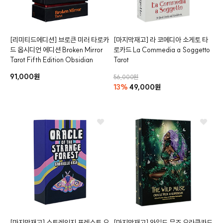
[리미티드에디션]
브로큰 미러 타로카
[마지막재고]
라 코메디아 소게토 타
드 옵시디언 에디션
Broken Mirror
로카드
La Commedia a Soggetto
클카드
Tarot Fifth Edition Obsidian
Tarot
91,000원
56,000원
13%
49,000원
[마지막재고]
스트레인지 포레스트 오
[마지막재고]
와일드 뮤즈 오라클카드