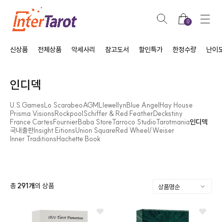
0
신상품
전체상품
악세사리
참고도서
할인특가
한정수량
난이
인디덱
U.S.Games
Lo Scarabeo
AGM
Llewellyn
Blue Angel
Hay House
Prisma Visions
Rockpool
Schiffer & Red Feather
Deckstiny
France Cartes
Fournier
Baba Store
Tarroco Studio
Tarotmania
인디덱
국내출판
Insight Eitions
Union Square
Red Wheel/Weiser
Inner Traditions
Hachette Book
총
291
개
의 상품