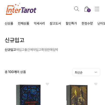
0
신상품
전체상품
악세사리
참고도서
할인특가
한정수량
난이
신규입고
신규입고
재입고
출간예약
입고확정
판매임박
총
100
개
의 상품