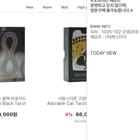
※오프라인 매장은
운영하고 있지 않으며,
New
Name
Best
High price
Low price
방문구매 불가능합니다.※
BANK INFO
우리 : 1005-102-218059
예금주 : (주)헤스티아
TODAY VIEW
x 블랙 타로카드
사랑스러운 고양이 타로카드
x Black Tarot
Adorable Cat Tarot Deluxe Edition
9,000원
66,000원
4%
69,000원