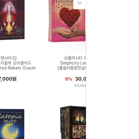
포켓사이즈]
심플리시티 레노먼드
역자들의 오라클카드
Simplicity Lenormand
red Rebels Oracle
[풀컬러통합한글해설서증정]
7,000원
30,000원
9%
33,000원