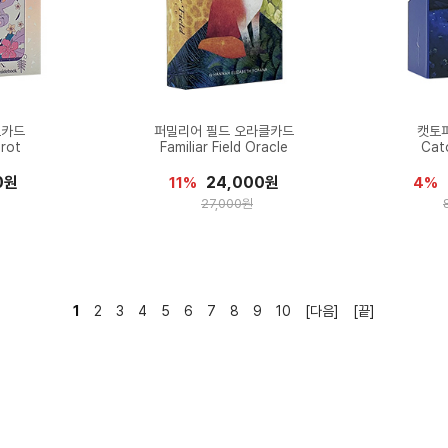
로카드
퍼밀리어 필드 오라클카드
캣토
arot
Familiar Field Oracle
Cat
0원
24,000원
11%
4%
27,000원
1
2
3
4
5
6
7
8
9
10
[다음]
[끝]