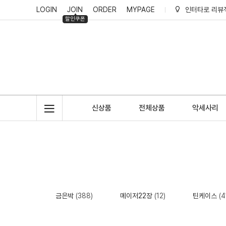
LOGIN
JOIN
ORDER
MYPAGE
인터타로 리뷰
할인쿠폰
인터타로 회원
인터타로 적립
신상품
전체상품
악세사리
금은박
(388)
메이저22장
(12)
틴케이스
(4