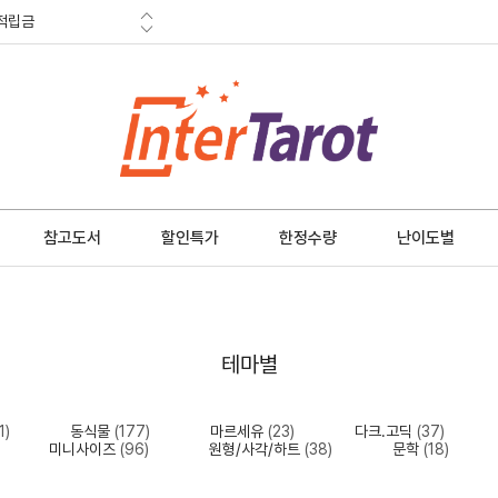
적립금
혜택
금 소멸안내
참고도서
할인특가
한정수량
난이도별
테마별
1)
동식물
(177)
마르세유
(23)
다크.고딕
(37)
미니사이즈
(96)
원형/사각/하트
(38)
문학
(18)