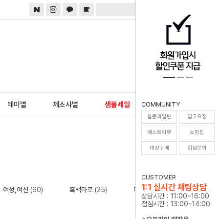
0
테마별
제조사별
샘플세일
COMMUNITY
질문과답변
입고요청
Home
>
테마별
베스트리뷰
쇼핑팁
대량구매
입점문의
CUSTOMER
1:1 실시간 채팅상담
여성,여신
(60)
흑백타로
(25)
다문화
(29)
상담시간 : 11:00~16:00
점심시간 : 13:00~14:00