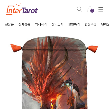
0
신상품
전체상품
악세사리
참고도서
할인특가
한정수량
난이