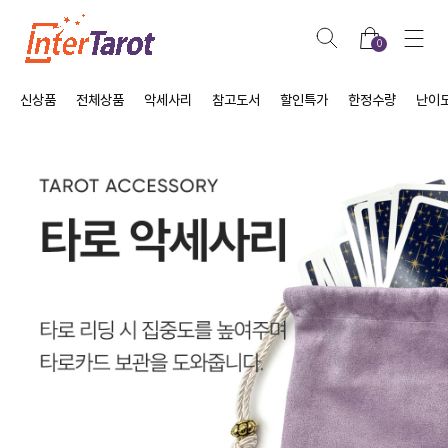
0
신상품
전체상품
악세사리
참고도서
할인특가
한정수량
난이