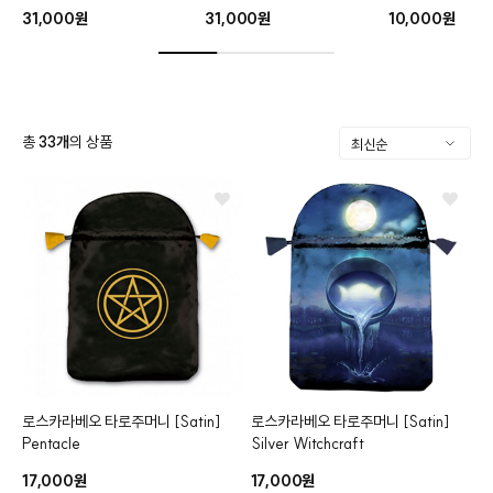
31,000원
31,000원
10,000원
총
33
개
의 상품
로스카라베오 타로주머니
[Satin]
로스카라베오 타로주머니
[Satin]
클카드
Pentacle
Silver Witchcraft
17,000원
17,000원