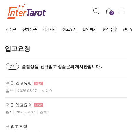
0
신상품
전체상품
악세사리
참고도서
할인특가
한정수량
난이
입고요청
품절상품, 신규입고 상품문의 게시판입니다 .
공지
입고요청
NEW
김**
2026.08.07
조회 0
입고요청
NEW
현*
2026.08.07
조회 1
입고요청