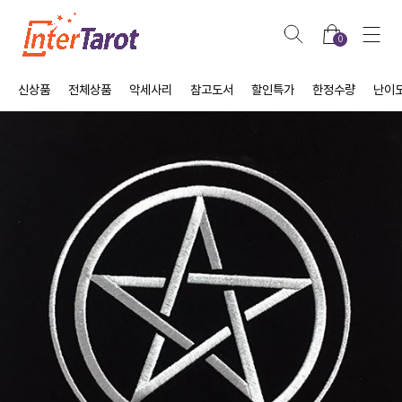
0
신상품
전체상품
악세사리
참고도서
할인특가
한정수량
난이