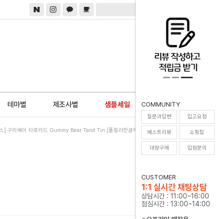
0
테마별
제조사별
샘플세일
COMMUNITY
질문과답변
입고요청
스] 구미베어 타로카드 Gummy Bear Tarot Tin [풀컬러한글해설서+참고서적 증정]
베스트리뷰
쇼핑팁
대량구매
입점문의
CUSTOMER
1:1 실시간 채팅상담
상담시간 : 11:00~16:00
점심시간 : 13:00~14:00