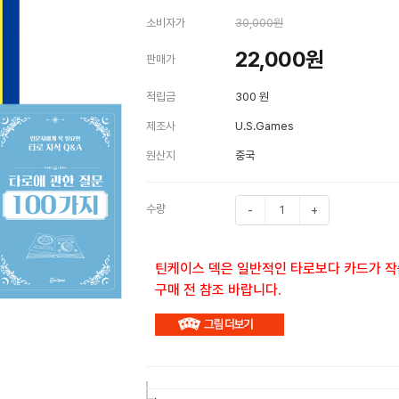
소비자가
30,000원
22,000
원
판매가
적립금
300 원
제조사
U.S.Games
원산지
중국
수량
-
+
틴케이스 덱은 일반적인 타로보다 카드가 작
구매 전 참조 바랍니다.