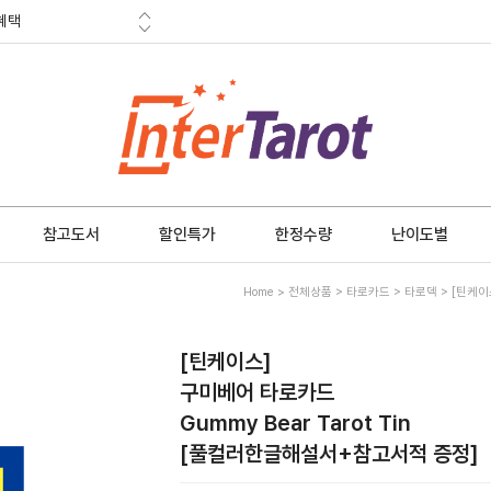
혜택
금 소멸안내
참고도서
할인특가
한정수량
난이도별
Home
>
전체상품
>
타로카드
>
타로덱
> [틴케이
[틴케이스]
구미베어 타로카드
Gummy Bear Tarot Tin
[풀컬러한글해설서+참고서적 증정]