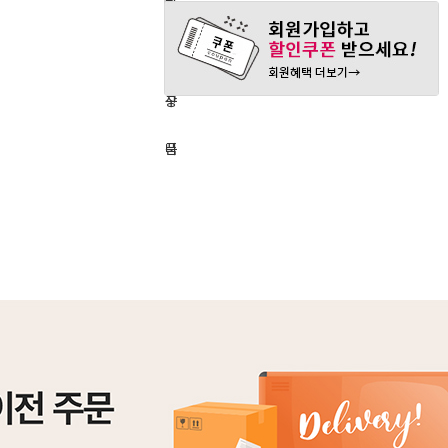
구
장
관
매
바
심
하
구
상
기
니
품