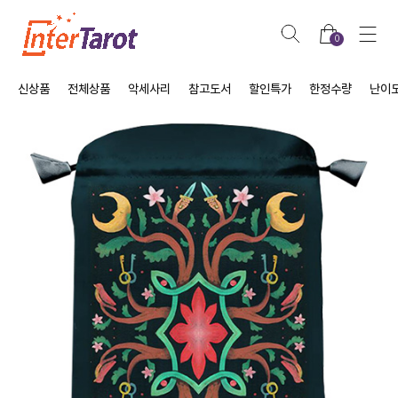
0
신상품
전체상품
악세사리
참고도서
할인특가
한정수량
난이