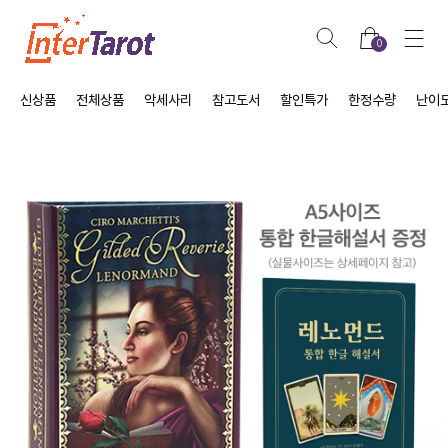
0
신상품
전체상품
악세사리
참고도서
할인특가
한정수량
난이