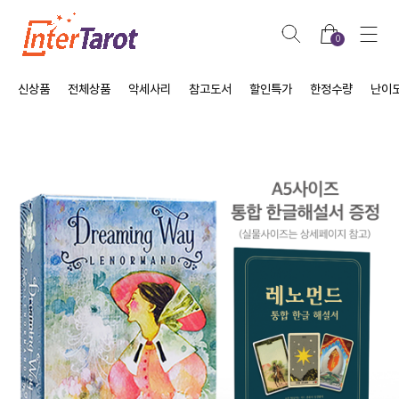
0
신상품
전체상품
악세사리
참고도서
할인특가
한정수량
난이