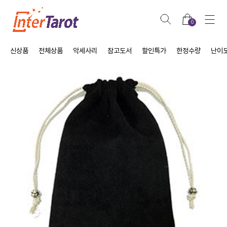
0
신상품
전체상품
악세사리
참고도서
할인특가
한정수량
난이