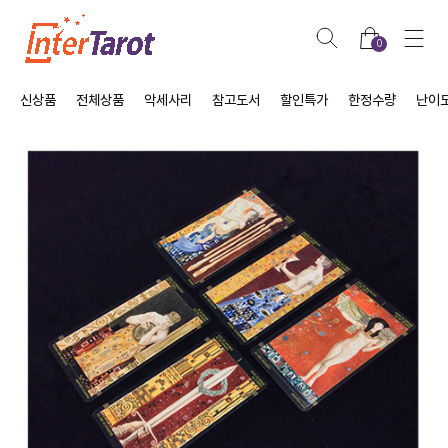
0
신상품
전체상품
악세사리
참고도서
할인특가
한정수량
난이