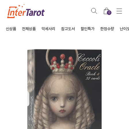
0
신상품
전체상품
악세사리
참고도서
할인특가
한정수량
난이