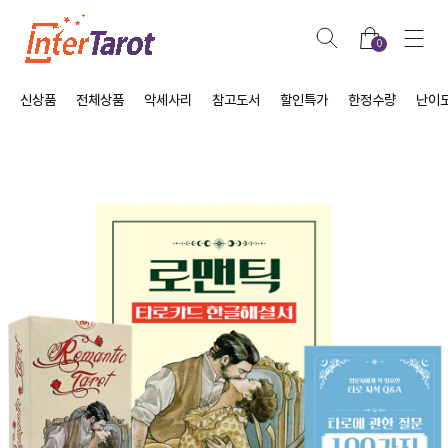
0
신상품
전체상품
악세사리
참고도서
할인특가
한정수량
난이