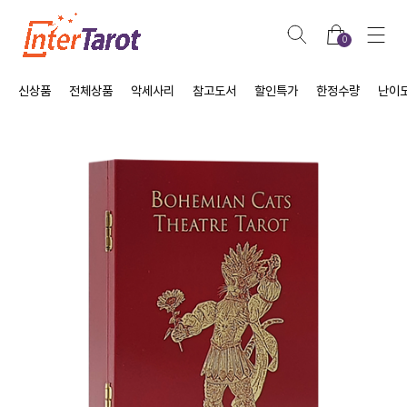
0
신상품
전체상품
악세사리
참고도서
할인특가
한정수량
난이