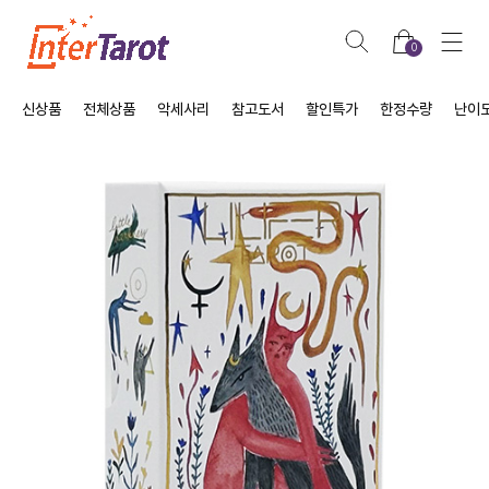
0
신상품
전체상품
악세사리
참고도서
할인특가
한정수량
난이