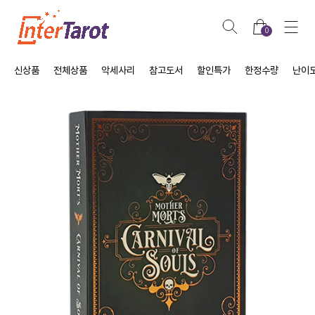
0
신상품
전체상품
악세사리
참고도서
할인특가
한정수량
난이