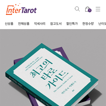
0
신상품
전체상품
악세사리
참고도서
할인특가
한정수량
난이