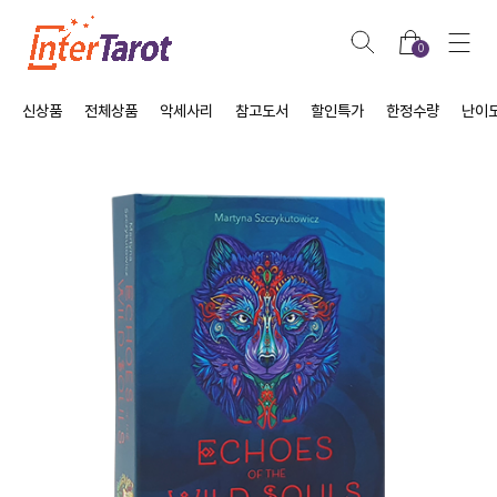
0
신상품
전체상품
악세사리
참고도서
할인특가
한정수량
난이