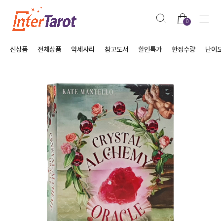
0
신상품
전체상품
악세사리
참고도서
할인특가
한정수량
난이