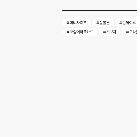
#미니사이즈
#심볼론
#틴케이스
#고양이타로카드
#초보자
#오라