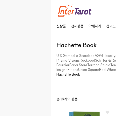
신상품
전체상품
악세사리
참고도
Hachette Book
U.S.Games
Lo Scarabeo
AGM
Llewelly
Prisma Visions
Rockpool
Schiffer & R
Fournier
Baba Store
Tarroco Studio
Tar
Insight Eitions
Union Square
Red Whee
Hachette Book
총
19
개
의 상품