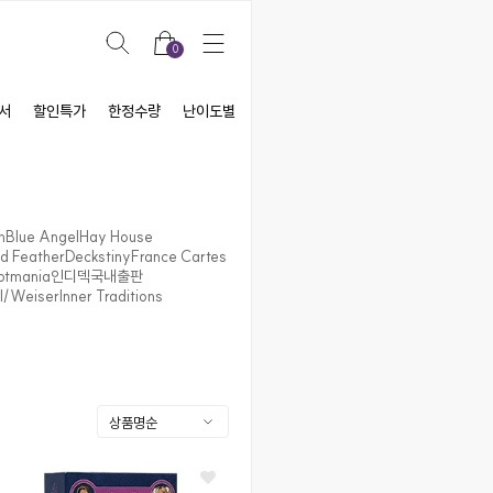
0
서
할인특가
한정수량
난이도별
테마별
제조사별
샘플세일
n
Blue Angel
Hay House
ed Feather
Deckstiny
France Cartes
otmania
인디덱
국내출판
l/Weiser
Inner Traditions