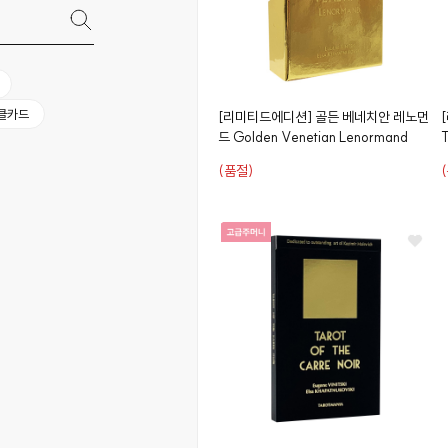
클카드
[리미티드에디션]
골든 베네치안 레노먼
드
Golden Venetian Lenormand
T
(품절)