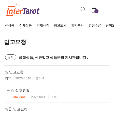
0
신상품
전체상품
악세사리
참고도서
할인특가
한정수량
난이
입고요청
품절상품, 신규입고 상품문의 게시판입니다 .
공지
입고요청
강**
2026.06.10
조회 4
입고요청
2026.06.11
조회 0
입고요청