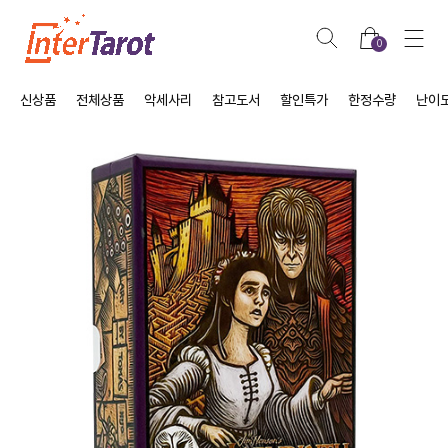
0
신상품
전체상품
악세사리
참고도서
할인특가
한정수량
난이