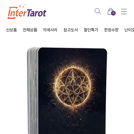
0
신상품
전체상품
악세사리
참고도서
할인특가
한정수량
난이