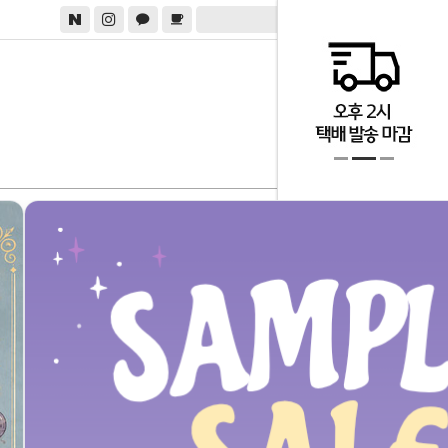
0
테마별
제조사별
샘플세일
COMMUNITY
질문과답변
입고요청
베스트리뷰
쇼핑팁
대량구매
입점문의
CUSTOMER
1:1 실시간 채팅상담
상담시간 : 11:00~16:00
점심시간 : 13:00~14:00