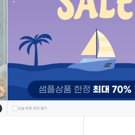
※오프라인 매장은
운영하고 있지 않으며,
방문구매 불가능합니다.※
BANK INFO
우리 : 1005-102-218059
예금주 : (주)헤스티아
TODAY VIEW
오늘 하루 보지 않기