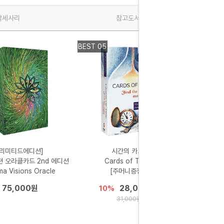
악세사리
참고도서
BEST 05
BEST 01
[리미티드에디션]
시간의 카드
젼 오라클카드 2nd 에디션
Cards of Time
a Visions Oracle
[주머니증정]
75,000원
28,000원
10%
31,000원
M
[풀컬