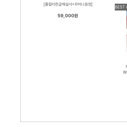
[풀컬러한글해설서+주머니증정]
BEST 
59,000원
이스]
W
0주년 타로카드
tennial Tarot
n
+참고서적 증정]
,000원
00원