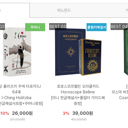
클
레노먼드
02
BEST 03
BEST 04
칭 홀리츠카 주역 타로카드/
호로스코프벨린 오라클카드
64괘
Horoscope Belline
코스마 비
I-Ching Holitzka
[미니 한글해설서+풀컬러 가이드북
Cosm
한글해설서포함+주머니증정]
증정]
26,000원
39,000원
10%
3%
29,000원
40,000원