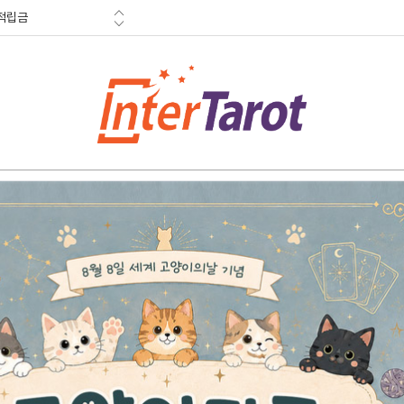
적립금
혜택
금 소멸안내
참고도서
할인특가
한정수량
난이도별