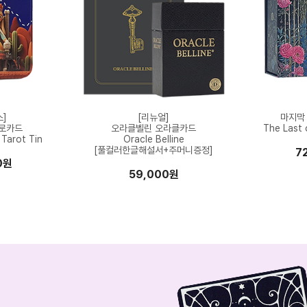
스]
[리뉴얼]
마지막
타로카드
오라클벨린 오라클카드
The Last o
Tarot Tin
Oracle Belline
[풀컬러한글해설서+주머니증정]
7
0원
59,000원