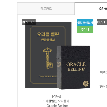
타로카드
오라
BEST 01
BEST 
타로카드
아이
 Tarot
설서+주머니
+참고서적 증정]
[공식
,000원
[리뉴얼]
00원
오라클벨린 오라클카드
Oracle Belline