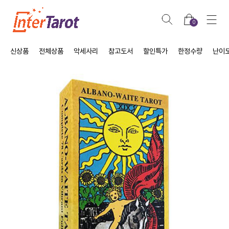
0
신상품
전체상품
악세사리
참고도서
할인특가
한정수량
난이