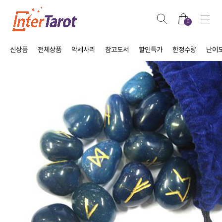
0
신상품
전체상품
악세사리
참고도서
할인특가
한정수량
난이