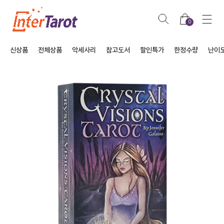
0
신상품
전체상품
악세사리
참고도서
할인특가
한정수량
난이