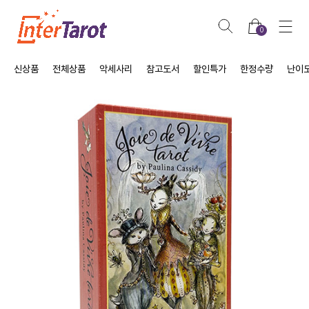
0
신상품
전체상품
악세사리
참고도서
할인특가
한정수량
난이