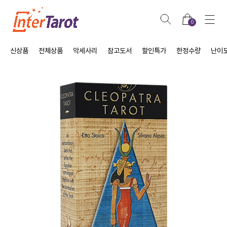
0
신상품
전체상품
악세사리
참고도서
할인특가
한정수량
난이