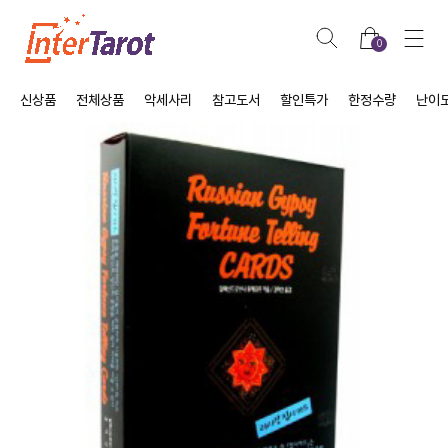
0
신상품
전체상품
악세사리
참고도서
할인특가
한정수량
난이