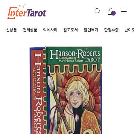
0
신상품
전체상품
악세사리
참고도서
할인특가
한정수량
난이