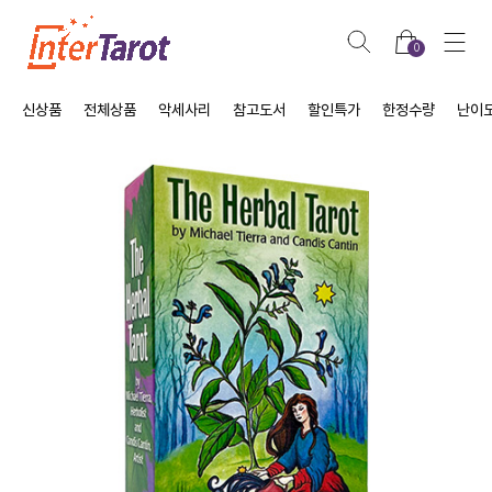
0
신상품
전체상품
악세사리
참고도서
할인특가
한정수량
난이