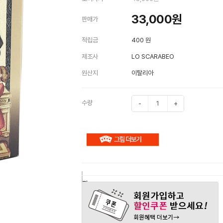
33,000
원
판매가
적립금
400 원
제조사
LO SCARABEO
원산지
이탈리아
수량
-
+
구
장
관
매
바
심