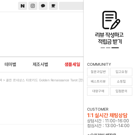
0
테마별
제조사별
샘플세일
COMMUNITY
질문과답변
입고요청
덱
> 골든 르네상스 타로카드 Golden Renaissance Tarot [한글해설서+주머니증정]
베스트리뷰
쇼핑팁
대량구매
입점문의
CUSTOMER
1:1 실시간 채팅상담
상담시간 : 11:00~16:00
점심시간 : 13:00~14:00