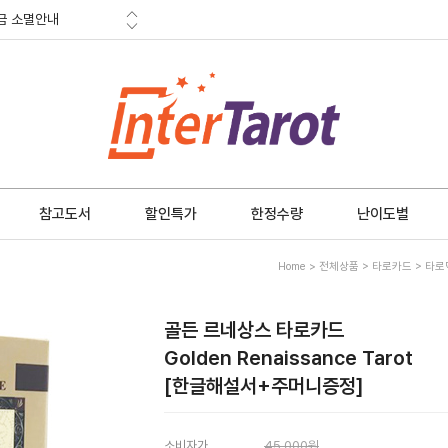
금 소멸안내
적립금
혜택
금 소멸안내
참고도서
할인특가
한정수량
난이도별
Home
>
전체상품
>
타로카드
>
타로
골든 르네상스 타로카드
Golden Renaissance Tarot
[한글해설서+주머니증정]
소비자가
45,000원