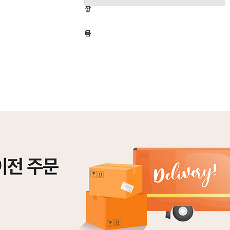
하
구
상
기
니
품