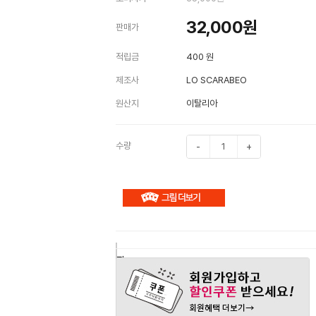
32,000
원
판매가
적립금
400 원
제조사
LO SCARABEO
원산지
이탈리아
수량
-
+
구
장
관
매
바
심