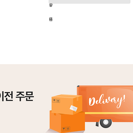
하
구
상
기
니
품