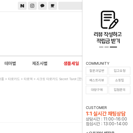
0
테마별
제조사별
샘플세일
COMMUNITY
질문과답변
입고요청
상품
>
타로카드
>
타로덱
> 시크릿 타로카드 Secret Tarot [한글해설서+주머니증정]
베스트리뷰
쇼핑팁
대량구매
입점문의
CUSTOMER
1:1 실시간 채팅상담
상담시간 : 11:00~16:00
점심시간 : 13:00~14:00