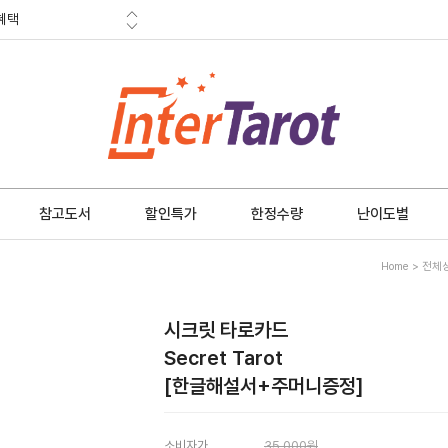
혜택
금 소멸안내
참고도서
할인특가
한정수량
난이도별
Home
>
전체
시크릿 타로카드
Secret Tarot
[한글해설서+주머니증정]
소비자가
35,000원