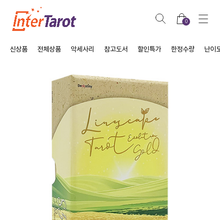
0
신상품
전체상품
악세사리
참고도서
할인특가
한정수량
난이