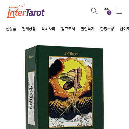
0
신상품
전체상품
악세사리
참고도서
할인특가
한정수량
난이