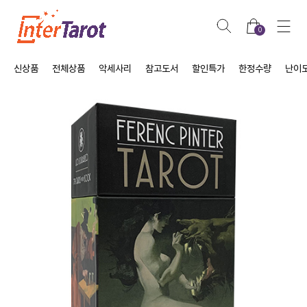
0
신상품
전체상품
악세사리
참고도서
할인특가
한정수량
난이