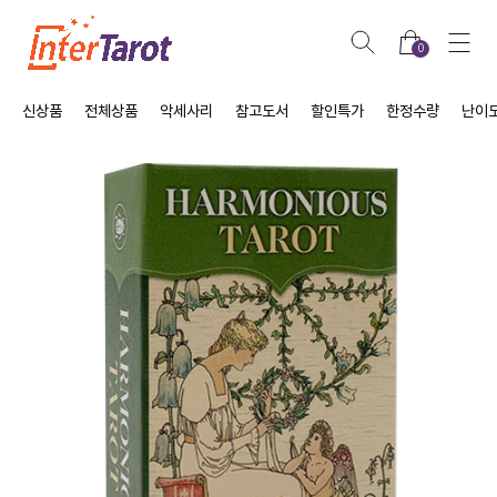
0
신상품
전체상품
악세사리
참고도서
할인특가
한정수량
난이